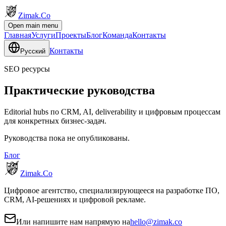
Zimak
.Co
Open main menu
Главная
Услуги
Проекты
Блог
Команда
Контакты
Контакты
Русский
SEO ресурсы
Практические руководства
Editorial hubs по CRM, AI, deliverability и цифровым процессам
для конкретных бизнес-задач.
Руководства пока не опубликованы.
Блог
Zimak
.Co
Цифровое агентство, специализирующееся на разработке ПО,
CRM, AI-решениях и цифровой рекламе.
Или напишите нам напрямую на
hello@zimak.co