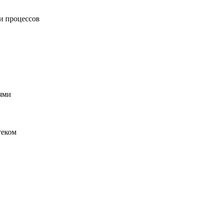
и процессов
ями
теком