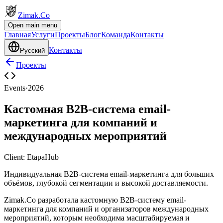
Zimak
.Co
Open main menu
Главная
Услуги
Проекты
Блог
Команда
Контакты
Контакты
Русский
Проекты
Events
·
2026
Кастомная B2B-система email-
маркетинга для компаний и
международных мероприятий
Client:
EtapaHub
Индивидуальная B2B-система email-маркетинга для больших
объёмов, глубокой сегментации и высокой доставляемости.
Zimak.Co разработала кастомную B2B-систему email-
маркетинга для компаний и организаторов международных
мероприятий, которым необходима масштабируемая и