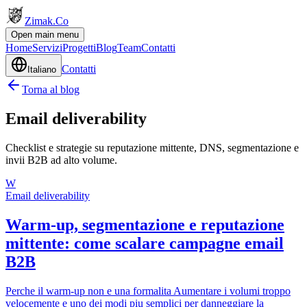
Zimak
.Co
Open main menu
Home
Servizi
Progetti
Blog
Team
Contatti
Contatti
Italiano
Torna al blog
Email deliverability
Checklist e strategie su reputazione mittente, DNS, segmentazione e
invii B2B ad alto volume.
W
Email deliverability
Warm-up, segmentazione e reputazione
mittente: come scalare campagne email
B2B
Perche il warm-up non e una formalita Aumentare i volumi troppo
velocemente e uno dei modi piu semplici per danneggiare la