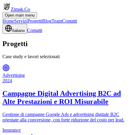
Zimak
.Co
Open main menu
Home
Servizi
Progetti
Blog
Team
Contatti
Contatti
Italiano
Progetti
Case study e lavori selezionati
Advertising
2024
Campagne Digital Advertising B2C ad
Alte Prestazioni e ROI Misurabile
Gestione di campagne Google Ads e advertising digitale B2C
orientate alla conversione, con forte riduzione del costo per lead.
Insurance