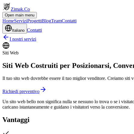
Zimak
.Co
Open main menu
Home
Servizi
Progetti
Blog
Team
Contatti
Contatti
Italiano
I nostri servizi
Siti Web
Siti Web Costruiti per Posizionarsi, Conver
Il tuo sito web dovrebbe essere il tuo miglior venditore. Creiamo siti ve
Richiedi preventivo
Un sito web bello non significa nulla se nessuno lo trova o se i visit
caricano istantaneamente e guidano i visitatori verso la conversione.
Vantaggi