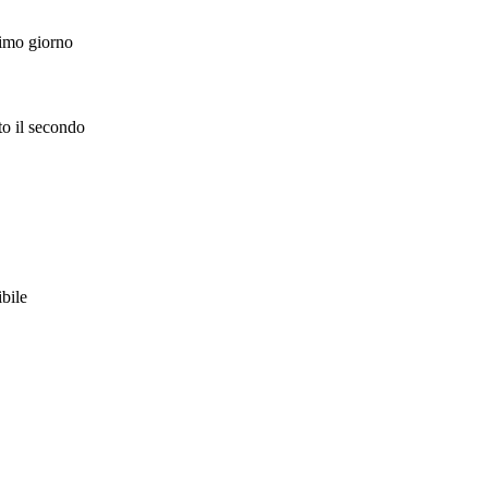
rimo giorno
to il secondo
ibile