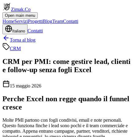
Zimak
.Co
Open main menu
Home
Servizi
Progetti
Blog
Team
Contatti
Contatti
Italiano
Torna al blog
CRM
CRM per PMI: come gestire lead, clienti
e follow-up senza fogli Excel
15 maggio 2026
Perche Excel non regge quando il funnel
cresce
Molte PMI partono con fogli condivisi, email e note personali.
Questo funziona finche i lead sono pochi e il team commerciale e
compatto. Appena entrano campagne, partner, venditori, richieste
inbound e preventivi, lo stesso sistema diventa fragile.