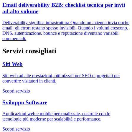
Email deliverability B2B: checklist tecnica per invii
ad alto volume
Deliverability significa infrastruttura Quando un azienda invia poche
email, gli errori restano spesso invisibili. Quando i volumi crescono,
DNS, autenticazione, bounce e reputazione diventano variabili
commerciali.
Servizi consigliati
Siti Web
Siti web ad alte prestazioni, ottimizzati per SEO e progettati per
convertire visitatori in clienti.
Scopri servizio
Sviluppo Software
Applicazioni web e mobile personalizzate, costruite con le
tecnologie più moderne per scalabilità e performance.
Scopri servizio