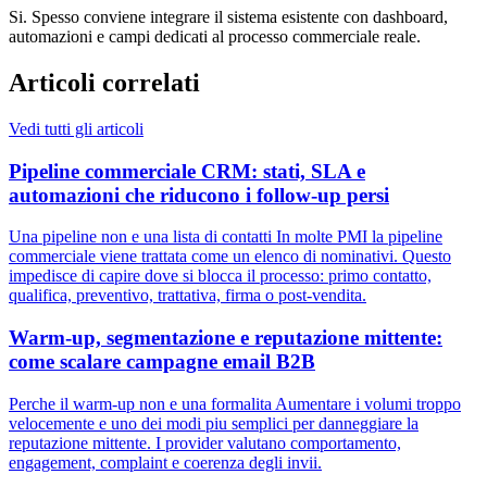
Si. Spesso conviene integrare il sistema esistente con dashboard,
automazioni e campi dedicati al processo commerciale reale.
Articoli correlati
Vedi tutti gli articoli
Pipeline commerciale CRM: stati, SLA e
automazioni che riducono i follow-up persi
Una pipeline non e una lista di contatti In molte PMI la pipeline
commerciale viene trattata come un elenco di nominativi. Questo
impedisce di capire dove si blocca il processo: primo contatto,
qualifica, preventivo, trattativa, firma o post-vendita.
Warm-up, segmentazione e reputazione mittente:
come scalare campagne email B2B
Perche il warm-up non e una formalita Aumentare i volumi troppo
velocemente e uno dei modi piu semplici per danneggiare la
reputazione mittente. I provider valutano comportamento,
engagement, complaint e coerenza degli invii.