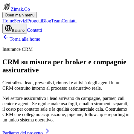
Zimak
.Co
Open main menu
Home
Servizi
Progetti
Blog
Team
Contatti
Contatti
Italiano
Torna alla home
Insurance CRM
CRM su misura per broker e compagnie
assicurative
Centralizza lead, preventivi, rinnovi e attività degli agenti in un
CRM costruito intorno al processo assicurativo reale.
Nel settore assicurativo i lead arrivano da campagne, partner, call
center e agenti. Se ogni canale usa fogli, email o strumenti separati,
il costo per contatto sale e la qualità commerciale cala. Costruiamo
CRM che collegano acquisizione, pipeline, follow-up e reporting in
un unico sistema operativo.
Parliamo del progetto